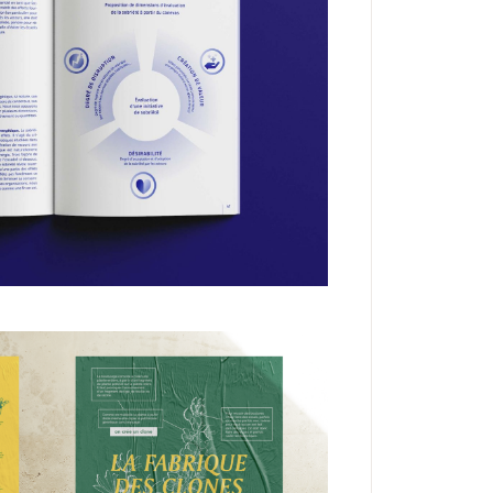
EDITION
ergétique: quelles
jectoires ?
IDENTITÉ
MÉDIATION