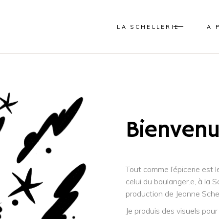
LA SCHELLERIE
A 
Bienvenu
Tout comme l’épicerie est le
celui du boulanger.e, à la S
production de Jeanne Schel
Je produis des visuels pour