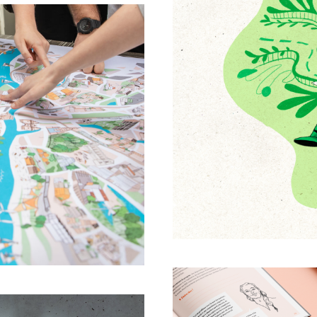
EDITION
IL
Mobilité & qu
DIATION
du futur