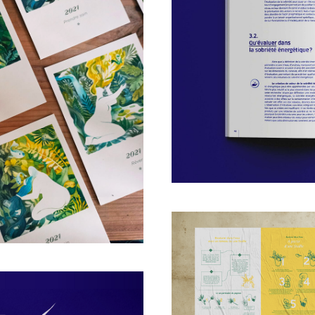
Sobriété én
tra
ON
21
EDITION