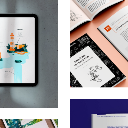
EDITI
De recette
DIATION
ansition
que