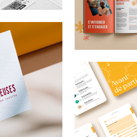
RATION
ourdonnante
EDIT