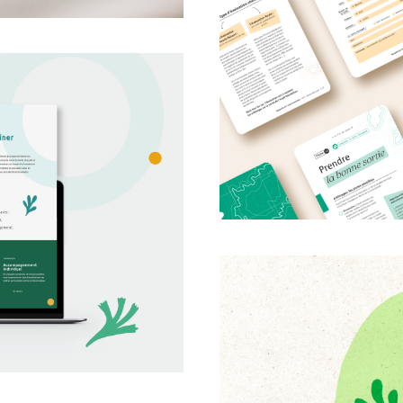
Un topoguid
 & website –
the