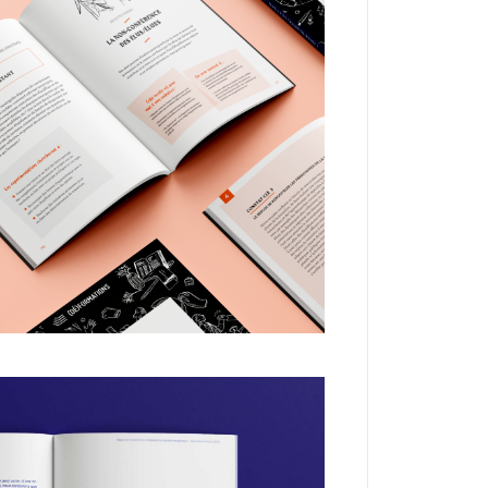
ON
ILLUSTRATION
s pour former les
élu.e.s