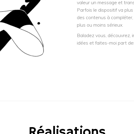
valeur un message et tran
Parfois le dispositif va plu
des contenus à compléter, d
plus ou moins sérieux.
Baladez vous, découvrez, i
idées et faites-moi part des
Réalisations