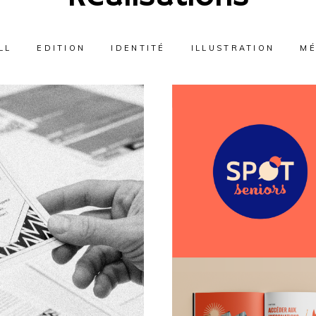
LL
EDITION
IDENTITÉ
ILLUSTRATION
MÉ
N
MÉDIATION
er les crises
EDITION
I
Des lieux de
seni