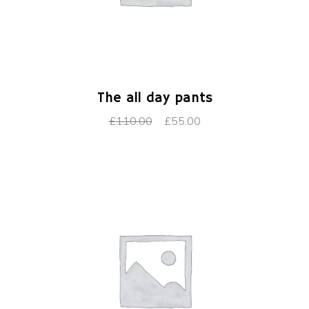
AJOUTER AU PANIER
The all day pants
£
110.00
£
55.00