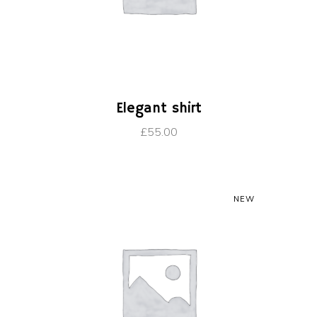
AJOUTER AU PANIER
Elegant shirt
£
55.00
SALE
NEW