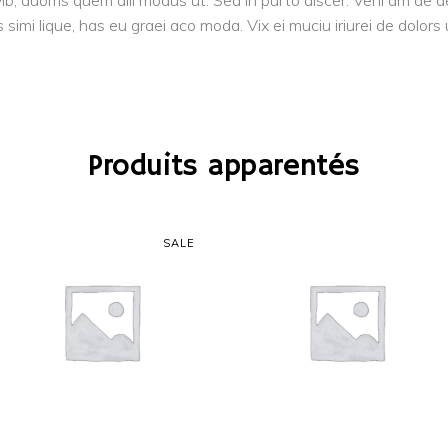
vib, duoms quem alii modus ut. Sed in purto discer. Veni am de d
s simi lique, has eu graei aco moda. Vix ei muciu iriurei de dolors
Produits apparentés
SALE
AJOUTER AU
AJOUTER AU
PANIER
PANIER