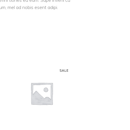
efini tiones eu eam. Sape inveni cu
 um, mel ad nobis esent adipi.
SALE
AJOUTER AU
PANIER