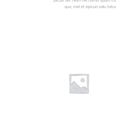
plicari vel. Nam nei numis quam ci
quo, mel et epicuri salu tatu
AJOUTER AU
PANIER