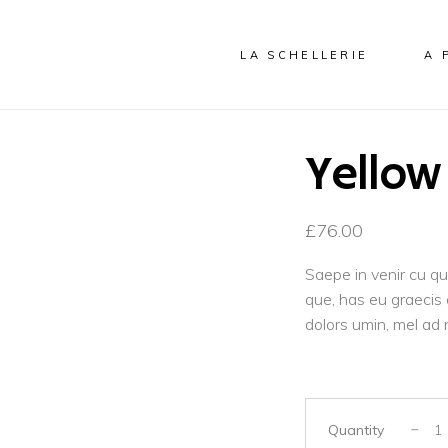
LA SCHELLERIE
A 
Yellow
£
76.00
Saepe in venir cu qu
que, has eu graecis 
dolors umin, mel ad 
Quantity