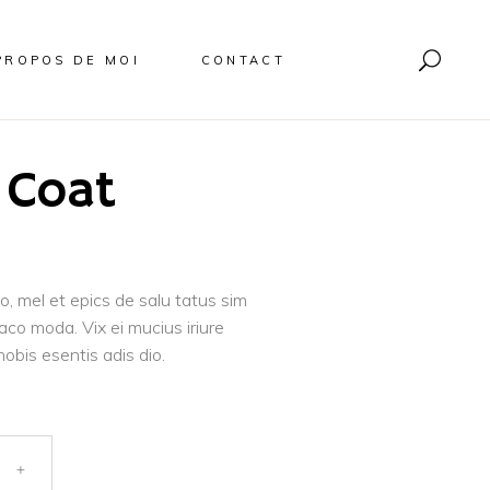
PROPOS DE MOI
CONTACT
 Coat
o, mel et epics de salu tatus sim
aco moda. Vix ei mucius iriure
nobis esentis adis dio.