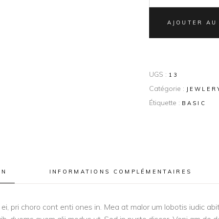
AJOUTER AU
UGS :
13
Catégorie :
JEWLER
Étiquette :
BASIC
ON
INFORMATIONS COMPLÉMENTAIRES
i, pri choro cont enti ones in. Mea at malor um lobotis iudic ab